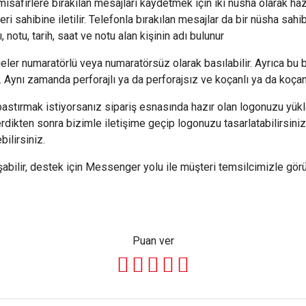
isafirlere bırakılan mesajları kaydetmek için iki nüsha olarak haz
ri sahibine iletilir. Telefonla bırakılan mesajlar da bir nüsha sahib
 notu, tarih, saat ve notu alan kişinin adı bulunur
geler numaratörlü veya numaratörsüz olarak basılabilir. Ayrıca bu 
ir. Aynı zamanda perforajlı ya da perforajsız ve koçanlı ya da koçans
stırmak istiyorsanız sipariş esnasında hazır olan logonuzu yükle
verdikten sonra bizimle iletişime geçip logonuzu tasarlatabilirsin
bilirsiniz.
lir, destek için Messenger yolu ile müşteri temsilcimizle görüş
Puan ver