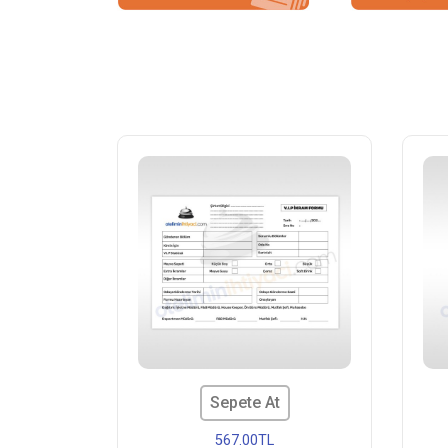
Sepete At
567.00TL