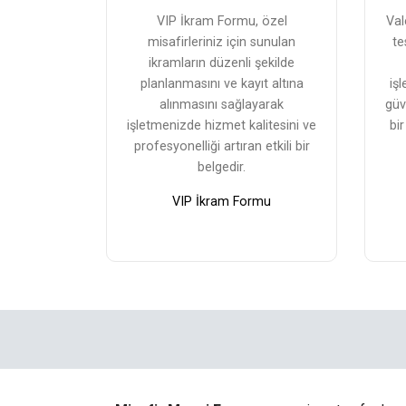
VIP İkram Formu, özel
Val
misafirleriniz için sunulan
te
ikramların düzenli şekilde
planlanmasını ve kayıt altına
iş
alınmasını sağlayarak
güv
işletmenizde hizmet kalitesini ve
bi
profesyonelliği artıran etkili bir
belgedir.
VIP İkram Formu