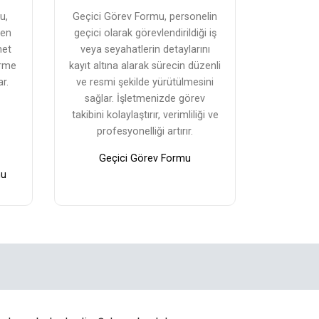
u,
Geçici Görev Formu, personelin
den
geçici olarak görevlendirildiği iş
met
veya seyahatlerin detaylarını
irme
kayıt altına alarak sürecin düzenli
ar.
ve resmi şekilde yürütülmesini
sağlar. İşletmenizde görev
takibini kolaylaştırır, verimliliği ve
profesyonelliği artırır.
Geçici Görev Formu
mu