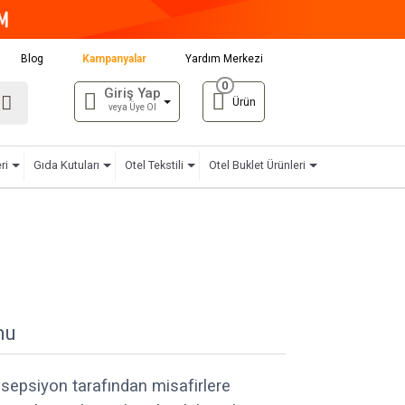
Blog
Kampanyalar
Yardım Merkezi
0
Giriş Yap
Ürün
veya Üye Ol
ri
Gıda Kutuları
Otel Tekstili
Otel Buklet Ürünleri
mu
sepsiyon tarafından misafirlere