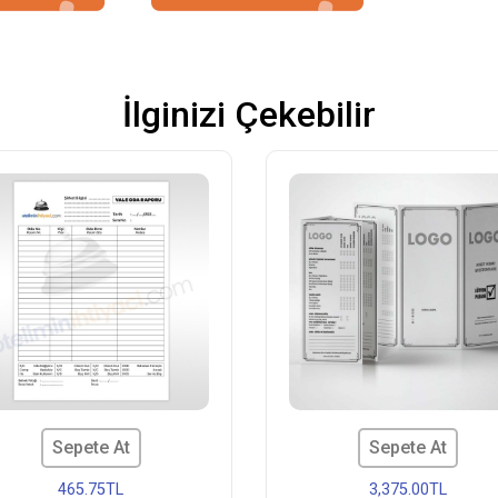
İlginizi Çekebilir
Sepete At
Sepete At
465.75TL
3,375.00TL