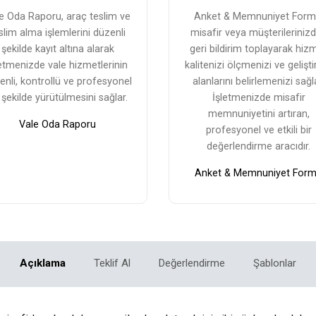
e Oda Raporu, araç teslim ve
Anket & Memnuniyet Form
slim alma işlemlerini düzenli
misafir veya müşterileriniz
şekilde kayıt altına alarak
geri bildirim toplayarak hiz
letmenizde vale hizmetlerinin
kalitenizi ölçmenizi ve gelişt
enli, kontrollü ve profesyonel
alanlarını belirlemenizi sağl
r şekilde yürütülmesini sağlar.
İşletmenizde misafir
memnuniyetini artıran,
Vale Oda Raporu
profesyonel ve etkili bir
değerlendirme aracıdır.
Anket & Memnuniyet For
Açıklama
Teklif Al
Değerlendirme
Şablonlar