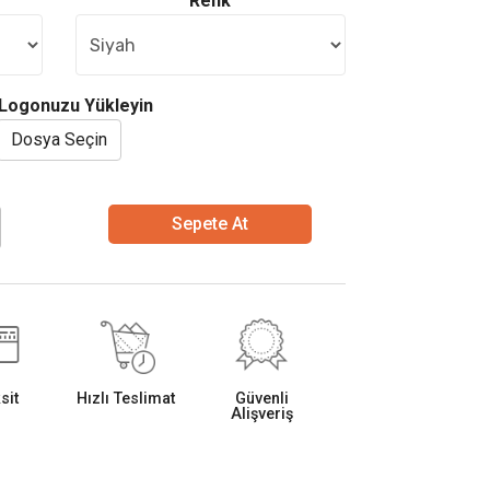
Renk
Logonuzu Yükleyin
Dosya Seçin
Sepete At
sit
Hızlı Teslimat
Güvenli
Alişveriş