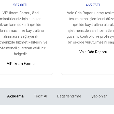
567.00TL
465.75TL
VIP İkram Formu, özel
Vale Oda Raporu, araç tesli
misafirleriniz için sunulan
teslim alma işlemlerini düze
ikramların düzenli şekilde
şekilde kayıt altına alarak
lanlanmasını ve kayıt altına
işletmenizde vale hizmetleri
alınmasını sağlayarak
güvenli, kontrollü ve profesy
etmenizde hizmet kalitesini ve
bir şekilde yürütülmesini sağl
ofesyonelliği artıran etkili bir
Vale Oda Raporu
belgedir.
VIP İkram Formu
Açıklama
Teklif Al
Değerlendirme
Şablonlar