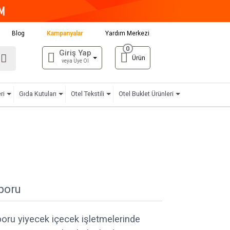
Blog
Kampanyalar
Yardım Merkezi
0
Giriş Yap
Ürün
veya Üye Ol
ri
Gıda Kutuları
Otel Tekstili
Otel Buklet Ürünleri
aporu
poru yiyecek içecek işletmelerinde