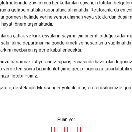
letmelerinde zayi olmuş her kullanılan eşya için tutulan belgelerd
uruma gelirse mutlaka rapor altına alınmalıdır. Restoranlarda en çok
 zarar görmesi halinde yerine yenisi alınmalı veya stoklardan dü
n hayati önem taşımaktadır.
anlarda çatlak ve kırık eşyaların sayımı için önemli olduğu kadar m
 satın alma departmanına gönderilmeli ve hesaplama yapılmalıdır.
 farkını mecburen işletme kabullenecektir.
nuzu bastırmak istiyorsanız sipariş esnasında hazır olan logonuzu
izi verdikten sonra bizimle iletişime geçip logonuzu tasarlatabili
mıza iletebilirsiniz.
lir, destek için Messenger yolu ile müşteri temsilcimizle görüş
Puan ver