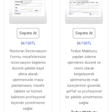
Sepete At
Sepete At
567.00TL
567.00TL
Restoran Rezervasyon
Tediye Makbuzu,
Formu, misafirlerinizin
yapılan ödeme
rezervasyon bilgilerini
işlemlerini düzenli ve
düzenli şekilde kayıt
resmi olarak
altına alarak
belgeleyerek
işletmenizde masa
işletmenizde mali
planlamasını, misafir
süreçlerinizi güvenilir,
takibini ve hizmet
şeffaf ve profesyonel
kalitesini profesyonel
bir şekilde yönetmenizi
biçimde yönetmenizi
sağlar.
sağlar.