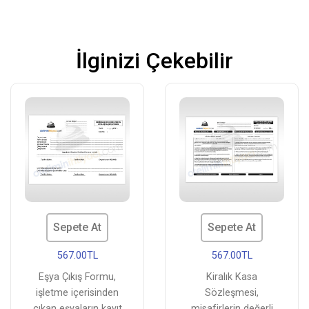
İlginizi Çekebilir
Sepete At
Sepete At
567.00TL
567.00TL
Eşya Çıkış Formu,
Kiralık Kasa
işletme içerisinden
Sözleşmesi,
çıkan eşyaların kayıt
misafirlerin değerli