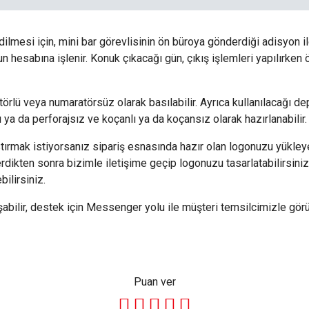
dilmesi için, mini bar görevlisinin ön büroya gönderdiği adisyon il
n hesabına işlenir. Konuk çıkacağı gün, çıkış işlemleri yapılırken
törlü veya numaratörsüz olarak basılabilir. Ayrıca kullanılacağı de
ı ya da perforajsız ve koçanlı ya da koçansız olarak hazırlanabilir.
rmak istiyorsanız sipariş esnasında hazır olan logonuzu yükleyeb
verdikten sonra bizimle iletişime geçip logonuzu tasarlatabilirsin
bilirsiniz.
lir, destek için Messenger yolu ile müşteri temsilcimizle görüş
Puan ver