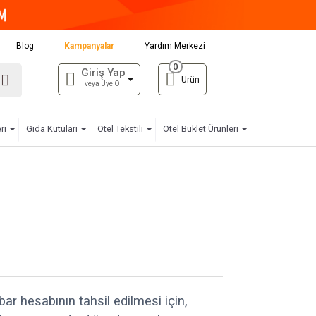
Blog
Kampanyalar
Yardım Merkezi
0
Giriş Yap
Ürün
veya Üye Ol
ri
Gıda Kutuları
Otel Tekstili
Otel Buklet Ürünleri
ar hesabının tahsil edilmesi için,