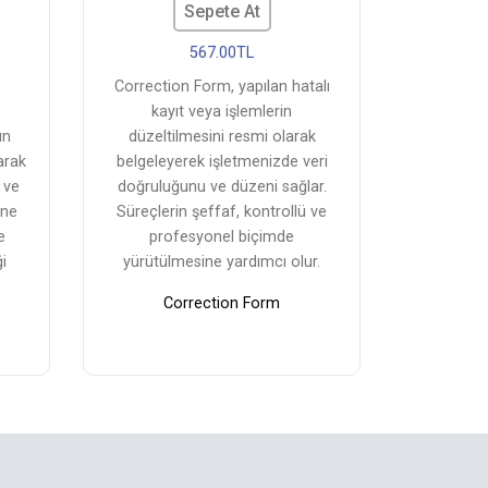
Sepete At
567.00TL
Correction Form, yapılan hatalı
kayıt veya işlemlerin
ın
düzeltilmesini resmi olarak
arak
belgeleyerek işletmenizde veri
 ve
doğruluğunu ve düzeni sağlar.
ine
Süreçlerin şeffaf, kontrollü ve
e
profesyonel biçimde
i
yürütülmesine yardımcı olur.
Correction Form