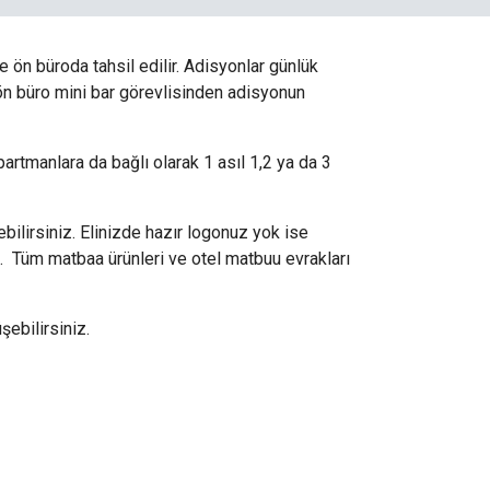
e ön büroda tahsil edilir. Adisyonlar günlük
 ön büro mini bar görevlisinden adisyonun
partmanlara da bağlı olarak 1 asıl 1,2 ya da 3
ilirsiniz. Elinizde hazır logonuz yok ise
iz. Tüm matbaa ürünleri ve otel matbuu evrakları
ebilirsiniz.