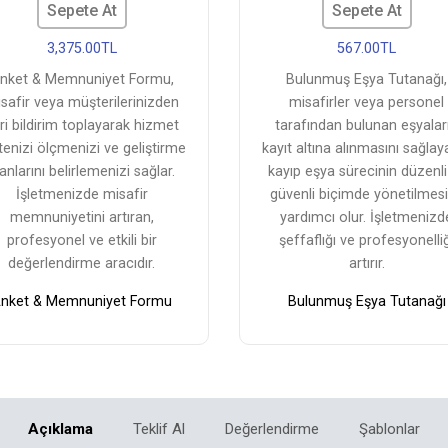
Sepete At
Sepete At
3,375.00TL
567.00TL
nket & Memnuniyet Formu,
Bulunmuş Eşya Tutanağı,
safir veya müşterilerinizden
misafirler veya personel
ri bildirim toplayarak hizmet
tarafından bulunan eşyalar
itenizi ölçmenizi ve geliştirme
kayıt altına alınmasını sağlay
anlarını belirlemenizi sağlar.
kayıp eşya sürecinin düzenli
İşletmenizde misafir
güvenli biçimde yönetilmes
memnuniyetini artıran,
yardımcı olur. İşletmenizd
profesyonel ve etkili bir
şeffaflığı ve profesyonelliğ
değerlendirme aracıdır.
artırır.
nket & Memnuniyet Formu
Bulunmuş Eşya Tutanağı
Açıklama
Teklif Al
Değerlendirme
Şablonlar