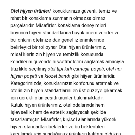
ve Güven Sunun
Otel hijyen ürünleri
, konuklarınıza güvenli, temiz ve
rahat bir konaklama sunmanın olmazsa olmaz
parçalarıdır. Misafirler, konaklama deneyimleri
boyunca hijyen standartlarına büyük önem verirler ve
bu, onların otelinize dair genel izlenimlerinde
belirleyici bir rol oynar. Otel hijyen ürünlerimiz,
misafirlerinizin hijyen ve temizlik konusunda
kendilerini güvende hissetmelerini sağlamak amacıyla
titizlikle seçilmiş
otel tipi kirli çamaşır poşeti
,
otel tipi
hijyen poşeti
ve
klozet band
ı gibi hijyen ürünleridir.
Kategorimizde, konuklarınızın konforunu artırmak ve
otelinizin hijyen standartlarını en üst düzeye çıkarmak
için gerekli olan çeşitli ürünler bulunmaktadır.
Kutulu hijyen ürünlerimiz, otel odalarında hem
işlevsellik hem de estetik sağlayacak şekilde
tasarlanmıştır. Misafirler, kişisel alanlarında yüksek
hijyen standartları beklerler ve bu beklentileri
karşılamak için sunduğunuz ürünlerin kalitesi oldukça