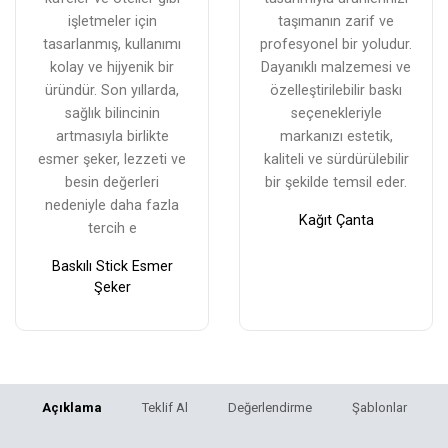
işletmeler için
taşımanın zarif ve
tasarlanmış, kullanımı
profesyonel bir yoludur.
kolay ve hijyenik bir
Dayanıklı malzemesi ve
üründür. Son yıllarda,
özelleştirilebilir baskı
sağlık bilincinin
seçenekleriyle
artmasıyla birlikte
markanızı estetik,
esmer şeker, lezzeti ve
kaliteli ve sürdürülebilir
besin değerleri
bir şekilde temsil eder.
nedeniyle daha fazla
Kağıt Çanta
tercih e
Baskılı Stick Esmer
Şeker
Açıklama
Teklif Al
Değerlendirme
Şablonlar