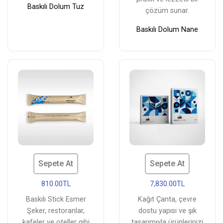
Baskılı Dolum Tuz
çözüm sunar.
Baskılı Dolum Nane
Sepete At
Sepete At
810.00TL
7,830.00TL
Baskılı Stick Esmer
Kağıt Çanta, çevre
Şeker, restoranlar,
dostu yapısı ve şık
kafeler ve oteller gibi
tasarımıyla ürünlerinizi