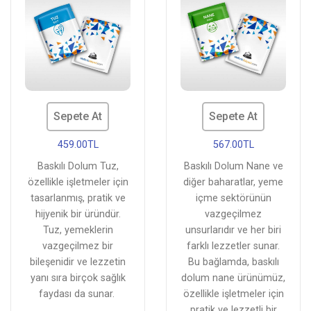
Sepete At
Sepete At
459.00TL
567.00TL
Baskılı Dolum Tuz,
Baskılı Dolum Nane ve
özellikle işletmeler için
diğer baharatlar, yeme
tasarlanmış, pratik ve
içme sektörünün
hijyenik bir üründür.
vazgeçilmez
Tuz, yemeklerin
unsurlarıdır ve her biri
vazgeçilmez bir
farklı lezzetler sunar.
bileşenidir ve lezzetin
Bu bağlamda, baskılı
yanı sıra birçok sağlık
dolum nane ürünümüz,
faydası da sunar.
özellikle işletmeler için
pratik ve lezzetli bir