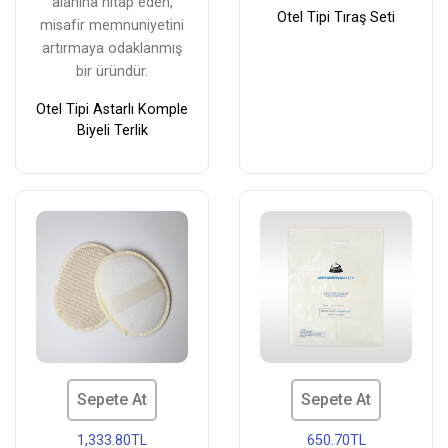
alanına hitap eden,
Otel Tipi Tıraş Seti
misafir memnuniyetini
artırmaya odaklanmış
bir üründür.
Otel Tipi Astarlı Komple
Biyeli Terlik
Sepete At
Sepete At
1,333.80TL
650.70TL