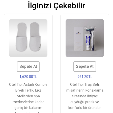
İlginizi Çekebilir
Sepete At
Sepete At
1,620.00TL
961.20TL
Otel Tipi Astarlı Komple
Otel Tipi Traş Seti,
Biyeli Terlik, lüks
misafirlerin konaklama
otellerden spa
sırasında ihtiyaç
merkezlerine kadar
duyduğu pratik ve
geniş bir kullanım
konforlu bir üründür.