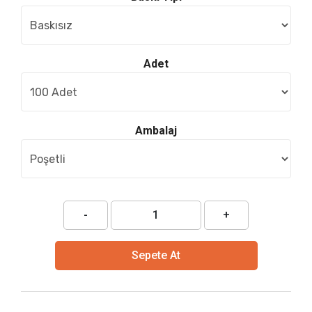
Adet
Ambalaj
-
+
Sepete At