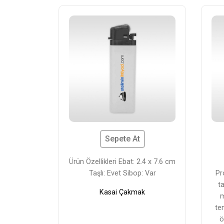
Sepete At
Ürün Özellikleri Ebat: 2.4 x 7.6 cm
Taşlı: Evet Sibop: Var
Pr
ta
Kasai Çakmak
m
tem
ö