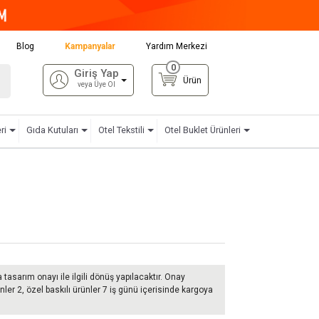
Blog
Kampanyalar
Yardım Merkezi
0
Giriş Yap
Ürün
veya Üye Ol
ri
Gıda Kutuları
Otel Tekstili
Otel Buklet Ürünleri
a tasarım onayı ile ilgili dönüş yapılacaktır. Onay
nler 2, özel baskılı ürünler 7 iş günü içerisinde kargoya