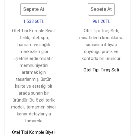
Sepete At
Sepete At
1,533.60TL
961.20TL
Otel Tipi Komple Biyeli
Otel Tipi Traş Seti,
Terlik, otel, spa,
misafirlerin konaklama
hamam ve sağlık
sırasında ihtiyaç
merkezleri gibi
duyduğu pratik ve
işletmelerde misafir
konforlu bir üründür.
memnuniyetini
Otel Tipi Tıraş Seti
artırmak için
tasarlanmış, üstün
kalite ve estetiği bir
arada sunan bir
üründür. Bu özel terlik
modeli, tamamen biyeli
kenar detaylarıyla
tamamla
Otel Tipi Komple Biyeli