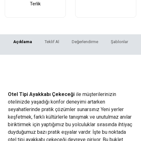
Terlik
Açıklama
Teklif Al
Değerlendirme
Şablonlar
Otel Tipi Ayakkabı
Çekeceği ile Misafirleriniz
İçin Pratik ve Şık Çözüm
Otel Tipi Ayakkabı Çekeceği
ile müşterilerinizin
otelinizde yaşadığı konfor deneyimi artarken
seyahatlerinde pratik çözümler sunarsınız Yeni yerler
keşfetmek, farklı kültürlerle tanışmak ve unutulmaz anılar
biriktirmek için yaptığımız bu yolculuklar sırasında ihtiyaç
duyduğumuz bazı pratik eşyalar vardır. İşte bu noktada
otel tipi ayakkabı çekeceği devreye giriyor. Bu buklet