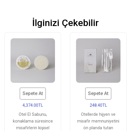
İlginizi Çekebilir
Sepete At
Sepete At
4,374.00TL
248.40TL
Otel El Sabunu,
Otellerde hijyen ve
konaklama süresince
misafir memnuniyetini
misafirlerin kişisel
ön planda tutan