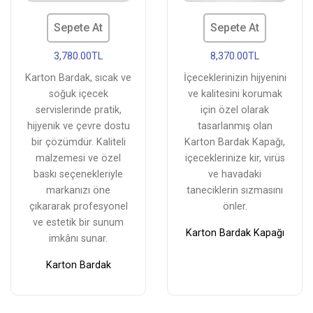
Sepete At
Sepete At
3,780.00TL
8,370.00TL
Karton Bardak, sıcak ve
İçeceklerinizin hijyenini
soğuk içecek
ve kalitesini korumak
servislerinde pratik,
için özel olarak
hijyenik ve çevre dostu
tasarlanmış olan
bir çözümdür. Kaliteli
Karton Bardak Kapağı,
malzemesi ve özel
içeceklerinize kir, virüs
baskı seçenekleriyle
ve havadaki
markanızı öne
taneciklerin sızmasını
çıkararak profesyonel
önler.
ve estetik bir sunum
Karton Bardak Kapağı
imkânı sunar.
Karton Bardak