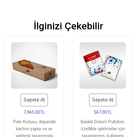
İlginizi Çekebilir
Sepete At
Sepete At
7,965.00TL
567.00TL
Pide Kutusu, dayanıklı
Baskılı Dolum Pulbiber,
karton yapısı ve ısı
özellikle işletmeler için
yalıtımlı tasarımıyla
tasarlanmış, kullanımı