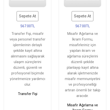
Sepete At
Sepete At
567.00TL
567.00TL
Transfer Fişi, misafir
Misafir Ağırlama ve
veya personel transfer
İkram Formu,
işlemlerinin detaylı
misafirleriniz için
şekilde kayıt altına
yapılan ikram ve
alınmasını sağlayarak
ağırlama süreçlerini
ulaşım süreçlerini
düzenli şekilde
düzenli, güvenli ve
planlayıp kayıt altına
profesyonel biçimde
alarak işletmenizde
yönetmenize yardımcı
misafir memnuniyetini
olur.
ve profesyonelliği
artıran önemli bir takip
Transfer Fişi
aracıdır.
Misafir Ağırlama ve