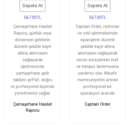
Sepete At
Sepete At
567.00TL
567.00TL
Çamaşırhane Hasılat
Captain Order, restoran
Raporu, günlük veya
ve otel işletmelerinde
dönemsel gelirlerin
siparişlerin düzenli
düzenli şekilde kayıt
şekilde kayıt altına
altına alınmasını
alınmasını sağlayarak
sağlayarak
servis süreçlerinin hızlı
işletmenizde
ve hatasız ilerlemesine
çamaşırhane gelir
yardımcı olur. Misafir
takibini şeffaf, doğru
memnuniyetini artıran
ve profesyonel biçimde
profesyonel bir
yönetmenizi sağlar.
operasyon aracıdır.
Çamaşırhane Hasılat
Captain Order
Raporu