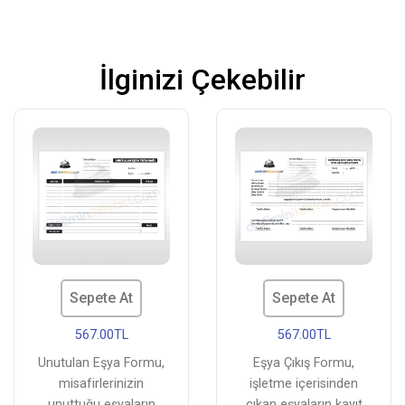
İlginizi Çekebilir
Sepete At
Sepete At
567.00TL
567.00TL
Unutulan Eşya Formu,
Eşya Çıkış Formu,
misafirlerinizin
işletme içerisinden
unuttuğu eşyaların
çıkan eşyaların kayıt