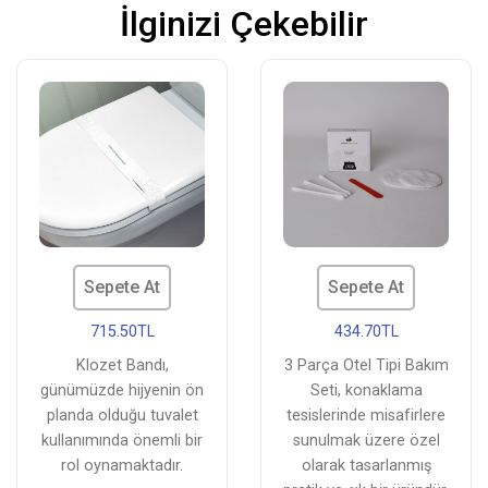
İlginizi Çekebilir
Sepete At
Sepete At
715.50TL
434.70TL
Klozet Bandı,
3 Parça Otel Tipi Bakım
günümüzde hijyenin ön
Seti, konaklama
planda olduğu tuvalet
tesislerinde misafirlere
kullanımında önemli bir
sunulmak üzere özel
rol oynamaktadır.
olarak tasarlanmış