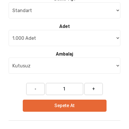
Adet
Ambalaj
-
+
Sepete At