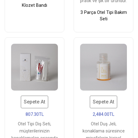
pratik ve şık bir üründür.
Klozet Bandı
3 Parça Otel Tipi Bakım
Seti
Sepete At
Sepete At
807.30TL
2,484.00TL
Otel Tipi Diş Seti,
Otel Duş Jeli,
müşterilerinizin
konaklama süresince