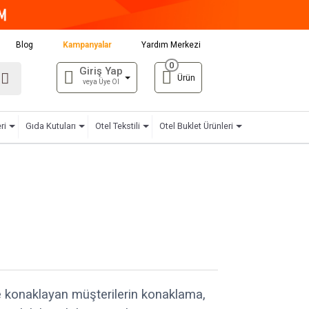
Blog
Kampanyalar
Yardım Merkezi
0
Giriş Yap
Ürün
veya Üye Ol
ri
Gıda Kutuları
Otel Tekstili
Otel Buklet Ürünleri
konaklayan müşterilerin konaklama,