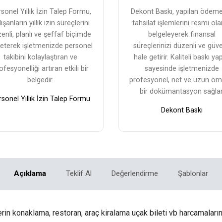
sonel Yıllık İzin Talep Formu,
Dekont Baskı, yapılan ödem
ışanların yıllık izin süreçlerini
tahsilat işlemlerini resmi ola
enli, planlı ve şeffaf biçimde
belgeleyerek finansal
eterek işletmenizde personel
süreçlerinizi düzenli ve güve
takibini kolaylaştıran ve
hale getirir. Kaliteli baskı yap
ofesyonelliği artıran etkili bir
sayesinde işletmenizde
belgedir.
profesyonel, net ve uzun öm
bir dokümantasyon sağlar
sonel Yıllık İzin Talep Formu
Dekont Baskı
Açıklama
Teklif Al
Değerlendirme
Şablonlar
rin konaklama, restoran, araç kiralama uçak bileti vb harcamaları