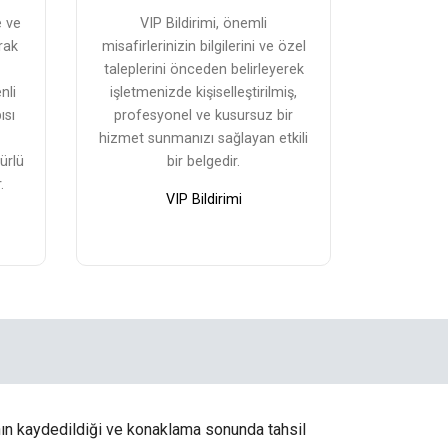
e ve
VIP Bildirimi, önemli
rak
misafirlerinizin bilgilerini ve özel
taleplerini önceden belirleyerek
nli
işletmenizde kişiselleştirilmiş,
ısı
profesyonel ve kusursuz bir
hizmet sunmanızı sağlayan etkili
ürlü
bir belgedir.
.
VIP Bildirimi
nın kaydedildiği ve konaklama sonunda tahsil