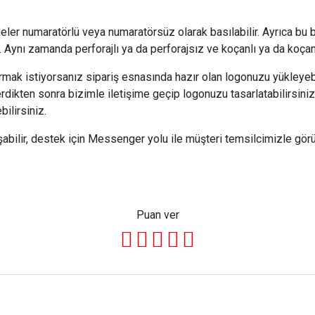
geler numaratörlü veya numaratörsüz olarak basılabilir. Ayrıca bu 
ir. Aynı zamanda perforajlı ya da perforajsız ve koçanlı ya da koçans
ak istiyorsanız sipariş esnasında hazır olan logonuzu yükleyebil
verdikten sonra bizimle iletişime geçip logonuzu tasarlatabilirsin
bilirsiniz.
lir, destek için Messenger yolu ile müşteri temsilcimizle görüş
Puan ver