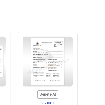
Sepete At
567.00TL