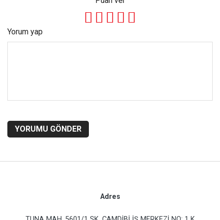
Puan ver
Yorum yap
YORUMU GÖNDER
Adres
TUNA MAH. 5601/1 SK. ÇAMDİBİ İŞ MERKEZİ NO: 1 K