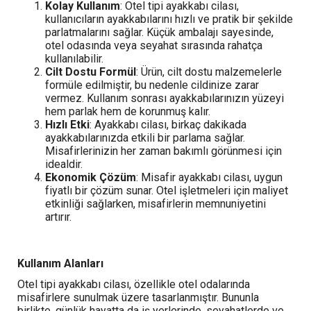
Kolay Kullanım
: Otel tipi ayakkabı cilası,
kullanıcıların ayakkabılarını hızlı ve pratik bir şekilde
parlatmalarını sağlar. Küçük ambalajı sayesinde,
otel odasında veya seyahat sırasında rahatça
kullanılabilir.
Cilt Dostu Formül
: Ürün, cilt dostu malzemelerle
formüle edilmiştir, bu nedenle cildinize zarar
vermez. Kullanım sonrası ayakkabılarınızın yüzeyi
hem parlak hem de korunmuş kalır.
Hızlı Etki
: Ayakkabı cilası, birkaç dakikada
ayakkabılarınızda etkili bir parlama sağlar.
Misafirlerinizin her zaman bakımlı görünmesi için
idealdir.
Ekonomik Çözüm
: Misafir ayakkabı cilası, uygun
fiyatlı bir çözüm sunar. Otel işletmeleri için maliyet
etkinliği sağlarken, misafirlerin memnuniyetini
artırır.
Kullanım Alanları
Otel tipi ayakkabı cilası, özellikle otel odalarında
misafirlere sunulmak üzere tasarlanmıştır. Bununla
birlikte, günlük hayatta da iş yerlerinde, seyahatlerde ve