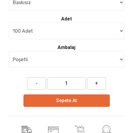
Adet
Ambalaj
-
+
Sepete At