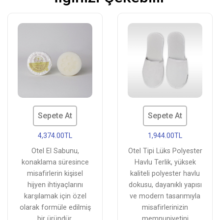
Sepete At
Sepete At
4,374.00TL
1,944.00TL
Otel El Sabunu,
Otel Tipi Lüks Polyester
konaklama süresince
Havlu Terlik, yüksek
misafirlerin kişisel
kaliteli polyester havlu
hijyen ihtiyaçlarını
dokusu, dayanıklı yapısı
karşılamak için özel
ve modern tasarımıyla
olarak formüle edilmiş
misafirlerinizin
bir üründür.
memnuniyetini