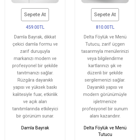
Sepete At
Sepete At
459.00TL
810.00TL
Damla Bayrak, dikkat
Delta Föylük ve Menü
çekici damla formu ve
Tutucu, zarif üçgen
zarif duruşuyla
tasarımıyla menülerinizi
markanızı modern ve
veya bilgilendirme
profesyonel bir şekilde
kartlarınızı şık ve
tanıtmanızı sağlar.
düzenli bir şekilde
Rüzgâra dayanıklı
sergilemenizi sağlar.
yapısı ve yüksek baskı
Dayanıklı yapısı ve
kalitesiyle fuar, etkinlik
modern görünümüyle
ve açık alan
işletmenize
tanıtımlarında etkileyici
profesyonel bir sunum
bir görünüm sunar.
alanı kazandırır.
Damla Bayrak
Delta Föylük ve Menü
Tutucu